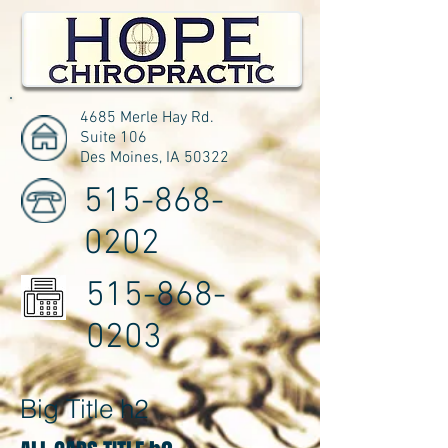
4685 Merle Hay Rd.
Suite 106
Des Moines, IA 50322
515-868-
0202
515-868-
0203
Big Title h2